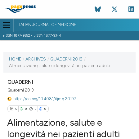
ITALIAN JOURNAL OF MEDICINE
eISSN 1877-9352 - pISSN 1877-9344
CURRENT ISSUE
HOME
/
ARCHIVES
/
QUADERNI 2019
/
28 February 2019
Alimentazione, salute e longevità nei pazienti adulti
VIEW THIS ISSUE
QUADERNI
Quaderni 2019
https://doi.org/10.4081/itjm.q.2019.7
0
0
0
0
Alimentazione, salute e
longevità nei pazienti adulti