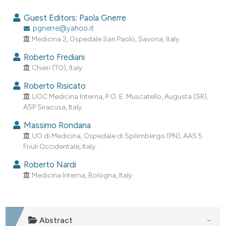
0
Citing Publications
Guest Editors: Paola Gnerre
0
Supporting
pgnerre@yahoo.it
Medicina 2, Ospedale San Paolo, Savona, Italy.
0
Mentioning
0
Contrasting
Roberto Frediani
Chieri (TO), Italy.
Roberto Risicato
UOC Medicina Interna, P.O. E. Muscatello, Augusta (SR),
e how this article has been
ASP Siracusa, Italy.
ted at
scite.ai
Massimo Rondana
UO di Medicina, Ospedale di Spilimbergo (PN), AAS 5
ite shows how a scientific paper
Friuli Occidentale, Italy.
s been cited by providing the
Roberto Nardi
ntext of the citation, a
Medicina Interna, Bologna, Italy.
assification describing whether
 supports, mentions, or contrasts
e cited claim, and a label
Abstract
dicating in which section the