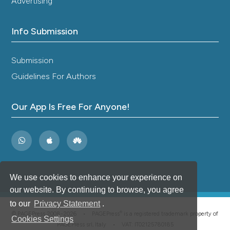
Advertising
Info Submission
Submission
Guidelines For Authors
Our App Is Free For Anyone!
We use cookies to enhance your experience on
our website. By continuing to browse, you agree
to our
Privacy Statement
.
®
© PAGEPress 2008-2026 •
PAGEPress
is a registered trademark property of
Cookies Settings
PAGEPress srl, Italy • VAT: IT02125780185